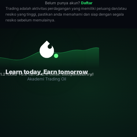
Belum punya akun?
Daftar
Trading adalah aktivitas perdagangan yang memiliki peluang dan/atau
resiko yang tinggi, pastikan anda memahami dan siap dengan segala
resiko sebelum memulainya.
Learn today, Earn tomorrow
+1.2%
XAU +0.8%
BTC +2.4%
Risk: disciplined
Entry/Exit: rule-based
Consist
Akademi Trading Oil