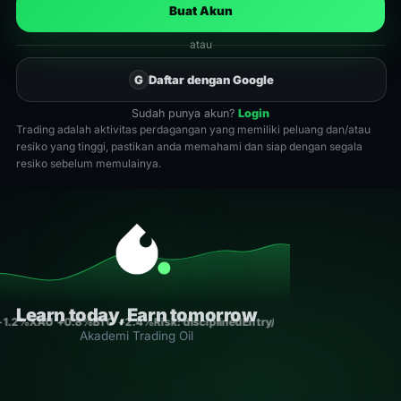
Buat Akun
atau
G
Daftar dengan Google
Sudah punya akun?
Login
Trading adalah aktivitas perdagangan yang memiliki peluang dan/atau
resiko yang tinggi, pastikan anda memahami dan siap dengan segala
resiko sebelum memulainya.
Learn today, Earn tomorrow
+1.2%
XAU +0.8%
BTC +2.4%
Risk: disciplined
Entry/Exit: rule-based
Consis
Akademi Trading Oil