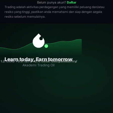
Belum punya akun?
Daftar
Trading adalah aktivitas perdagangan yang memiliki peluang dan/atau
resiko yang tinggi, pastikan anda memahami dan siap dengan segala
resiko sebelum memulainya.
Learn today, Earn tomorrow
+1.2%
XAU +0.8%
BTC +2.4%
Risk: disciplined
Entry/Exit: rule-based
Consis
Akademi Trading Oil