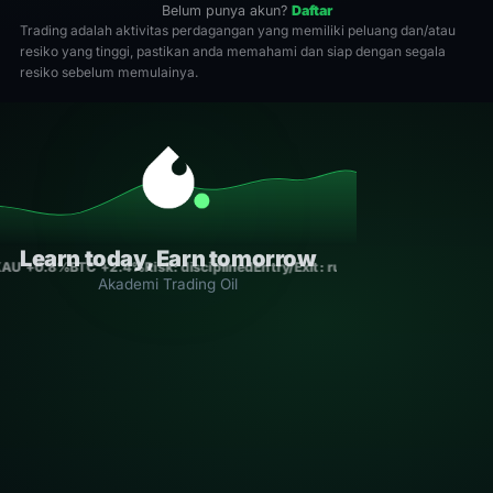
Belum punya akun?
Daftar
Trading adalah aktivitas perdagangan yang memiliki peluang dan/atau
resiko yang tinggi, pastikan anda memahami dan siap dengan segala
resiko sebelum memulainya.
Learn today, Earn tomorrow
AU +0.8%
BTC +2.4%
Risk: disciplined
Entry/Exit: rule-based
Consistency 
Akademi Trading Oil