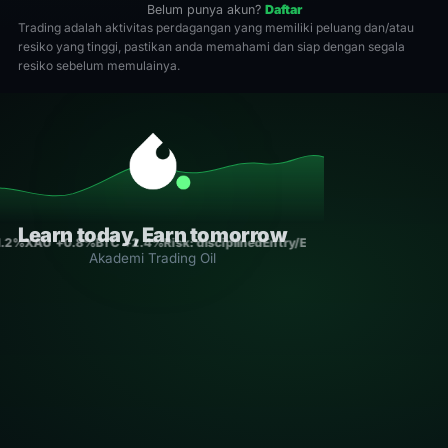
Belum punya akun?
Daftar
Trading adalah aktivitas perdagangan yang memiliki peluang dan/atau
resiko yang tinggi, pastikan anda memahami dan siap dengan segala
resiko sebelum memulainya.
Learn today, Earn tomorrow
1.2%
XAU +0.8%
BTC +2.4%
Risk: disciplined
Entry/Exit: rule-based
Consist
Akademi Trading Oil