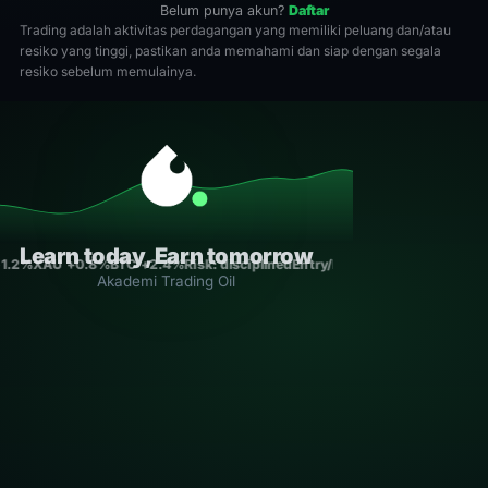
Belum punya akun?
Daftar
Trading adalah aktivitas perdagangan yang memiliki peluang dan/atau
resiko yang tinggi, pastikan anda memahami dan siap dengan segala
resiko sebelum memulainya.
Learn today, Earn tomorrow
+1.2%
XAU +0.8%
BTC +2.4%
Risk: disciplined
Entry/Exit: rule-based
Consist
Akademi Trading Oil