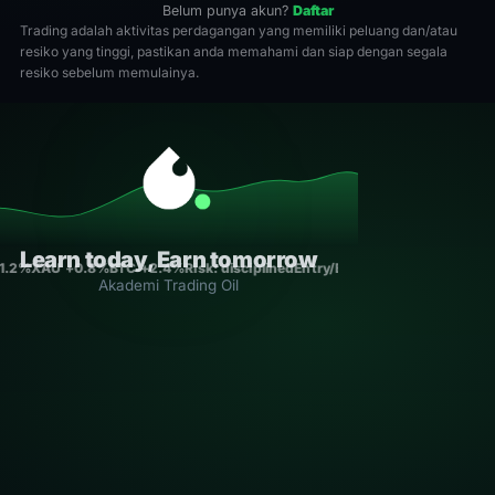
Belum punya akun?
Daftar
Trading adalah aktivitas perdagangan yang memiliki peluang dan/atau
resiko yang tinggi, pastikan anda memahami dan siap dengan segala
resiko sebelum memulainya.
Learn today, Earn tomorrow
+1.2%
XAU +0.8%
BTC +2.4%
Risk: disciplined
Entry/Exit: rule-based
Consist
Akademi Trading Oil