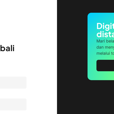
Digi
dist
Mari bel
bali
dan meny
melalui 