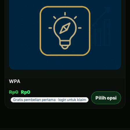
WPA
Rp
0
Rp
0
Pilih opsi
Gratis pembelian pertama · login untuk klaim