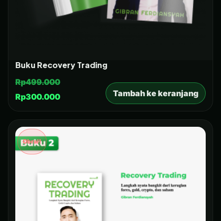
Buku Recovery Trading
Rp
499.000
Tambah ke keranjang
Rp
300.000
Obral!