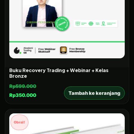
Buku Recovery Trading + Webinar + Kelas
Bronze
Rp
599.000
Tambah ke keranjang
Rp
350.000
Obral!