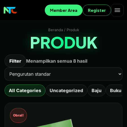
Member Area
Register
Beranda
/ Produk
PRODUK
Filter
Menampilkan semua 8 hasil
All Categories
Uncategorized
Baju
Buku
Obral!