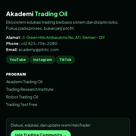
Akademi
Trading Oil
Ekosistem edukasi trading berbasis sistem dan disiplin risiko.
Fokus pada proses, bukan janji profit.
Alamat:
Jl. Green Hills Ambarukmo No. A11, Sleman – DIY
Phone:
+62 823-1116-2080
Email:
academy@ptntc.com
YouTube
Instagram
TikTok
PROGRAM
Akademi Trading Oil
Trading Research Institute
Robot Trading Oil
Trading Test Free
Diskusi, edukasi, dan update resmi HaloTrader
Join Trading Community →