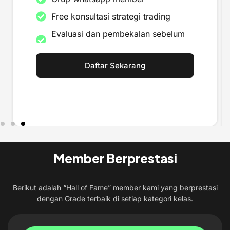
Free konsultasi strategi trading
Evaluasi dan pembekalan sebelum
trading rill
Kalender fundamental oil
Daftar Sekarang
Saran OP trading plan (5
Momentum)
Raport hasil pembelajaran trading
Masa berlaku membership (1 Tahun)
Signal telegram
Member Berprestasi
T-Shirt
Review market trading oil
Berikut adalah “Hall of Fame” member kami yang berprestasi
Robot trading (EA GF02080)
dengan Grade terbaik di setiap kategori kelas.