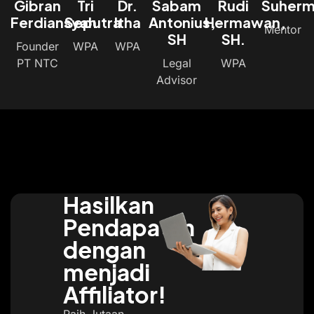
Gibran
Tri
Dr.
Sabam
Rudi
Suher
Ferdiansyah
Seputra
Itha
Antonius,
Hermawan,
Mentor
SH
SH.
Founder
WPA
WPA
PT NTC
Legal
WPA
Advisor
Hasilkan
Pendapatan
dengan
menjadi
Affiliator!
Raih Jutaan