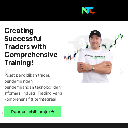
#1 Oil Trading Learning
Platform
Learn today,
Earn
Tomorrow
Pelajari metode Trading Oil
dari para Expert dengan
Kurikulum Berbasis
Kompetensi yang Terstruktur
dan Sistematis.
Daftar Sekarang