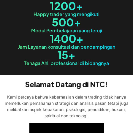
1200
+
Happy trader yang mengikuti
500
+
Modul Pembelajaran yang teruji
1400
+
Jam Layanan konsultasi dan pendampingan
15
+
Tenaga Ahli professional di bidangnya
Selamat Datang di NTC!
Kami percaya bahwa keberhasilan dalam trading tidak hanya
memerlukan pemahaman strategi dan analisis pasar, tetapi juga
melibatkan aspek kepakaran, psikologis, pendidikan, hukum,
spiritual dan teknologi.