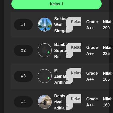
Kelas 1
Sokina
Kelas
Grade
Nilai:
#1
Wati
A++
290
1
Siregar
Bambang
Kelas
Grade
Nilai:
#2
Suprayogi
A++
225
1
Rs
M
Kelas
Grade
Nilai:
#3
Zainal
A++
165
1
Ariffin
Denis
Kelas
Grade
Nilai:
#4
rival
A++
160
1
aditia