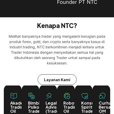
Founder PT NTC
@traderoilindonesia
@gf3rdi
@gf3rdi
Kenapa NTC?
Melihat banyaknya trader yang mengalami kerugian pada
produk forex, gold, dan crypto serta banyaknya kasus di
industri trading, NTC berkomitmen menjadi lentera untuk
Trader Indonesia dengan menyediakan semua hal yang
dibutuhkan oleh seorang Trader untuk sampai pada
kesuksesan.
Layanan Kami
Akademi
Bimbingan
Legal
Robot
Konsultan
Curhat
Trading
Psikologis
Advisor
Trading
Spiritual
Bersa
Oil
Trader
(Trader)
Oil
Trader
OM