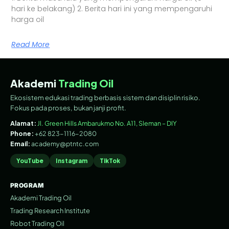
hari ke belakang) 2. Berita hari ini yang mempengaruhi
harga oil
Read More
Akademi
Trading Oil
Ekosistem edukasi trading berbasis sistem dan disiplin risiko.
Fokus pada proses, bukan janji profit.
Alamat:
Jl. Green Hills Ambarukmo No. A11, Sleman – DIY
Phone:
+62 823-1116-2080
Email:
academy@ptntc.com
YouTube
Instagram
TikTok
PROGRAM
Akademi Trading Oil
Trading Research Institute
Robot Trading Oil