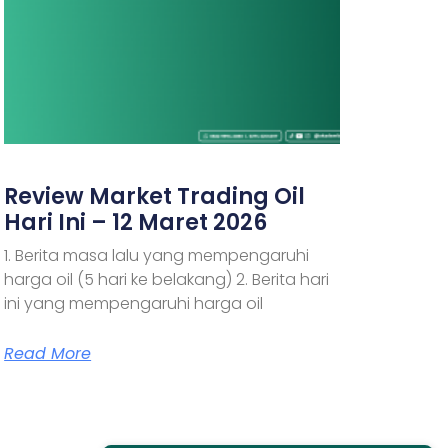
Review Market Trading Oil
Hari Ini – 12 Maret 2026
1. Berita masa lalu yang mempengaruhi
harga oil (5 hari ke belakang) 2. Berita hari
ini yang mempengaruhi harga oil
Read More