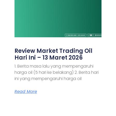
Review Market Trading Oil
Hari Ini – 13 Maret 2026
1. Berita masa lalu yang mempengaruhi
harga oil (5 hari ke belakang) 2. Berita hari
ini yang mempengaruhi harga oil
Read More