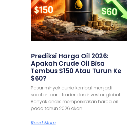
Prediksi Harga Oil 2026:
Apakah Crude Oil Bisa
Tembus $150 Atau Turun Ke
$60?
Pasar minyak dunia kembali menjadi
sorotan para trader dan investor global.
Banyak analis memperkirakan harga oil
pada tahun 2026 akan
Read More