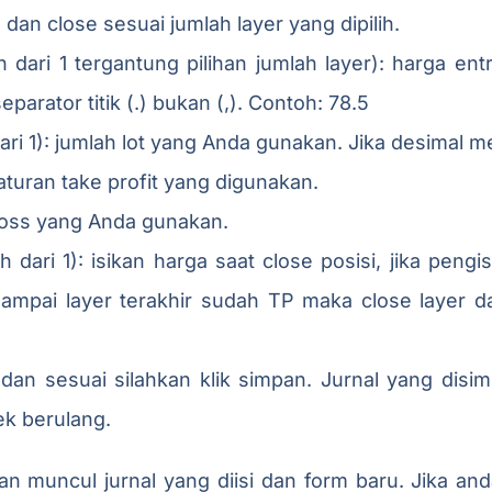
, dan close sesuai jumlah layer yang dipilih.
ih dari 1 tergantung pilihan jumlah layer): harga ent
arator titik (.) bukan (,). Contoh: 78.5
dari 1): jumlah lot yang Anda gunakan. Jika desimal m
turan take profit yang digunakan.
loss yang Anda gunakan.
h dari 1): isikan harga saat close posisi, jika pengis
mpai layer terakhir sudah TP maka close layer da
dan sesuai silahkan klik simpan. Jurnal yang disimp
cek berulang.
n muncul jurnal yang diisi dan form baru. Jika an