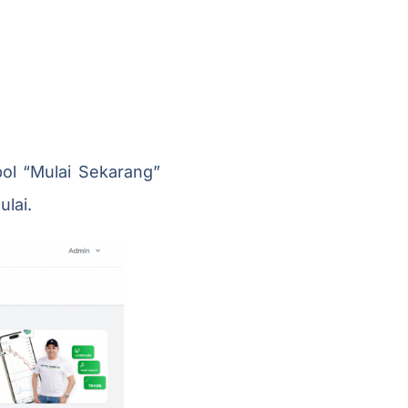
bol “Mulai Sekarang”
lai.