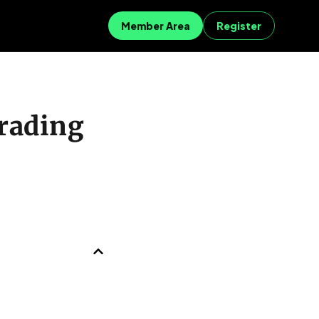
Member Area
Register
Trading