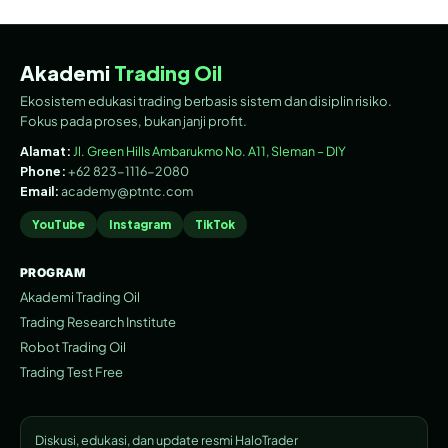
Akademi
Trading Oil
Ekosistem edukasi trading berbasis sistem dan disiplin risiko.
Fokus pada proses, bukan janji profit.
Alamat:
Jl. Green Hills Ambarukmo No. A11, Sleman – DIY
Phone:
+62 823-1116-2080
Email:
academy@ptntc.com
YouTube
Instagram
TikTok
PROGRAM
Akademi Trading Oil
Trading Research Institute
Robot Trading Oil
Trading Test Free
Diskusi, edukasi, dan update resmi HaloTrader