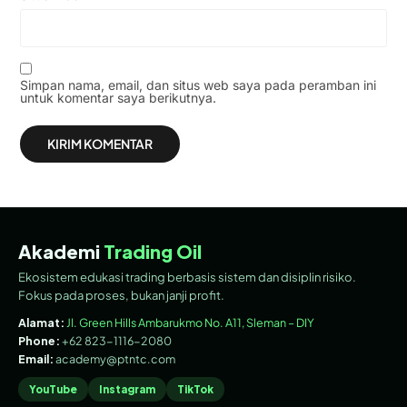
Simpan nama, email, dan situs web saya pada peramban ini
untuk komentar saya berikutnya.
Akademi
Trading Oil
Ekosistem edukasi trading berbasis sistem dan disiplin risiko.
Fokus pada proses, bukan janji profit.
Alamat:
Jl. Green Hills Ambarukmo No. A11, Sleman – DIY
Phone:
+62 823-1116-2080
Email:
academy@ptntc.com
YouTube
Instagram
TikTok