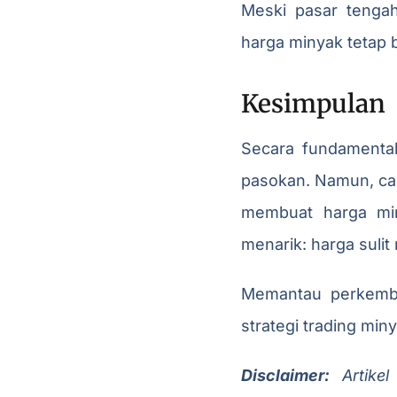
Meski pasar tenga
harga minyak tetap be
Kesimpulan
Secara fundamental
pasokan. Namun, cad
membuat harga miny
menarik: harga suli
Memantau perkemba
strategi trading mi
Dis
claimer:
Artikel