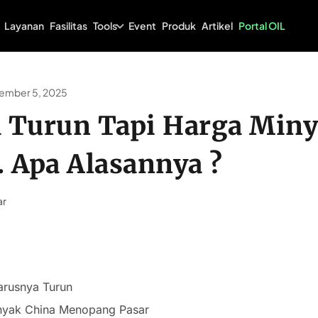
Tools
Layanan
Fasilitas
Event
Produk
Artikel
Portal OIL
ember 5, 2025
 Turun Tapi Harga Miny
. Apa Alasannya ?
ar
arusnya Turun
nyak China Menopang Pasar