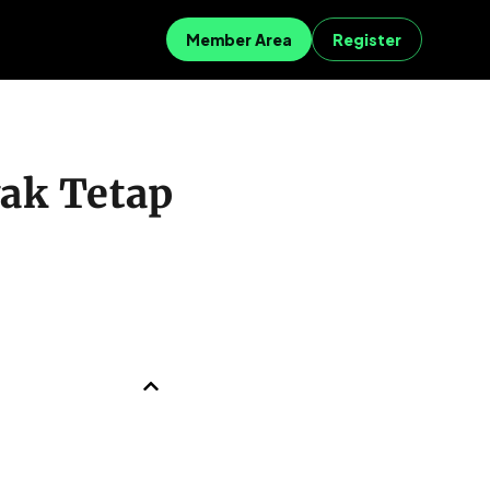
Member Area
Register
ak Tetap