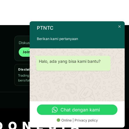
PTNTC
Berikan kami pertanyaan
Diskusi, edukasi, dan update resmi HaloTrader
Join Trading Community →
Halo, ada yang bisa kami bantu?
Disclaimer
Trading memiliki risiko dan tidak menjamin keuntungan. Konten
bersifat edukasi, bukan ajakan transaksi.
Education
Risk First
Robot Trading
Chat dengan kami
Online | Privacy policy
DONESIA