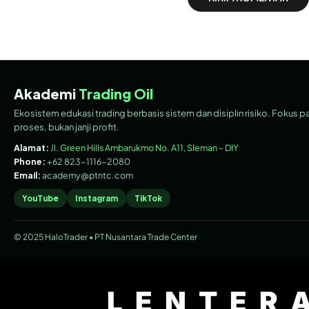
Akademi
Trading Oil
Ekosistem edukasi trading berbasis sistem dan disiplin risiko. Fokus p
proses, bukan janji profit.
Alamat:
Jl. Green Hills Ambarukmo No. A11, Sleman – DIY
Phone:
+62 823-1116-2080
Email:
academy@ptntc.com
YouTube
Instagram
TikTok
© 2025 HaloTrader • PT Nusantara Trade Center
LENTER