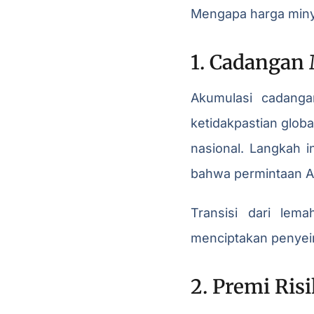
Mengapa harga minyak
1. Cadangan
Akumulasi cadanga
ketidakpastian glob
nasional. Langkah i
bahwa permintaan As
Transisi dari lem
menciptakan penyeim
2. Premi Ris