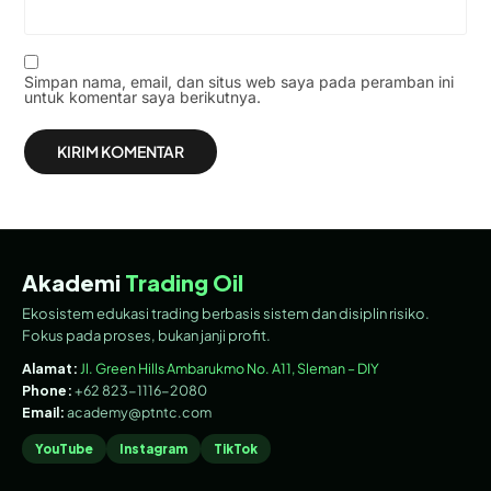
Simpan nama, email, dan situs web saya pada peramban ini
untuk komentar saya berikutnya.
Akademi
Trading Oil
Ekosistem edukasi trading berbasis sistem dan disiplin risiko.
Fokus pada proses, bukan janji profit.
Alamat:
Jl. Green Hills Ambarukmo No. A11, Sleman – DIY
Phone:
+62 823-1116-2080
Email:
academy@ptntc.com
YouTube
Instagram
TikTok