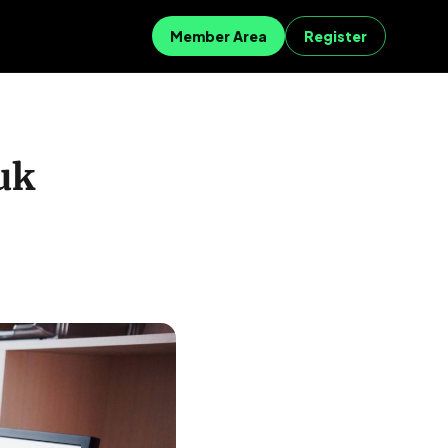
Member Area
Register
uk