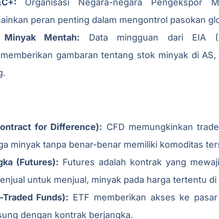
EC+:
Organisasi Negara-negara Pengekspor M
inkan peran penting dalam mengontrol pasokan glo
 Minyak Mentah:
Data mingguan dari EIA (E
) memberikan gambaran tentang stok minyak di AS
g.
ontract for Difference):
CFD memungkinkan trader
ga minyak tanpa benar-benar memiliki komoditas ter
gka (Futures):
Futures adalah kontrak yang mewaj
enjual untuk menjual, minyak pada harga tertentu d
-Traded Funds):
ETF memberikan akses ke pasar 
sung dengan kontrak berjangka.