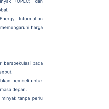
inyak (OPEC) dan
bal.
nergy Information
, memengaruhi harga
 berspekulasi pada
sebut.
ibkan pembeli untuk
i masa depan.
minyak tanpa perlu