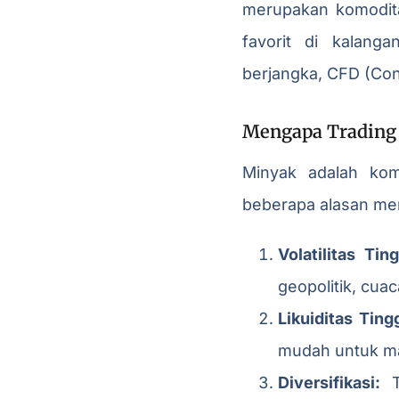
merupakan komodita
favorit di kalang
berjangka, CFD (Con
Mengapa Trading 
Minyak adalah kom
beberapa alasan men
Volatilitas Ting
geopolitik, cua
Likuiditas Tingg
mudah untuk mas
Diversifikasi:
Tr