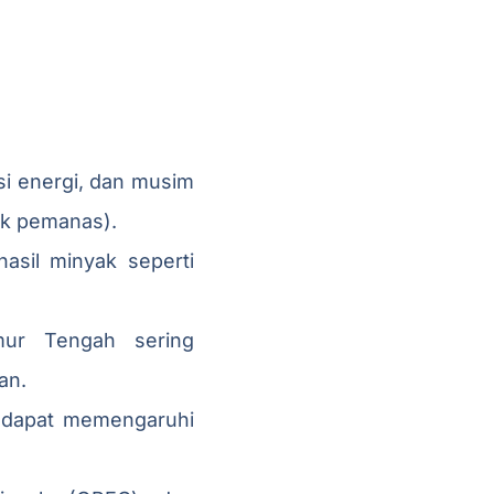
i energi, dan musim
uk pemanas).
sil minyak seperti
mur Tengah sering
an.
 dapat memengaruhi