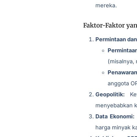
mereka.
Faktor-Faktor y
Permintaan da
Permintaa
(misalnya,
Penawaran
anggota OP
Geopolitik:
Ket
menyebabkan ke
Data Ekonomi:
harga minyak k