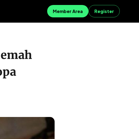
Member Area
Register
elemah
opa