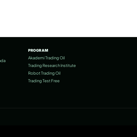
PROGRAM
Akademi Trading Oil
ada
Trading Research Institute
Robot Trading Oil
Trading Test Free