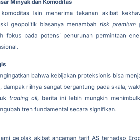
Pasar Minyak dan Komoditas
komoditas lain menerima tekanan akibat kekhaw
eski geopolitik biasanya menambah
risk premium
p
bih fokus pada potensi penurunan permintaan ene
sional.
gis
engingatkan bahwa kebijakan proteksionis bisa menja
, dampak riilnya sangat bergantung pada skala, wak
tuk
trading oil
, berita ini lebih mungkin menimbulka
gubah tren fundamental secara signifikan.
ami gejolak akibat ancaman tarif AS terhadap Erop