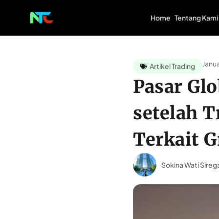
Home
Tentang Kami
Janua
Artikel Trading
Pasar Gl
setelah 
Terkait 
Sokina Wati Sireg