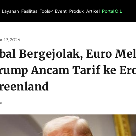
Tools
Layanan
Fasilitas
Event
Produk
Artikel
Portal OIL
ri 19, 2026
obal Bergejolak, Euro M
Trump Ancam Tarif ke Er
Greenland
ar