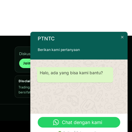
PTNTC
Berikan kami pertanyaan
Diskusi, edukasi, dan update resmi HaloTrader
Join Trading Community →
Halo, ada yang bisa kami bantu?
Disclaimer
Trading memiliki risiko dan tidak menjamin keuntungan. Konten
bersifat edukasi, bukan ajakan transaksi.
Education
Risk First
Robot Trading
Chat dengan kami