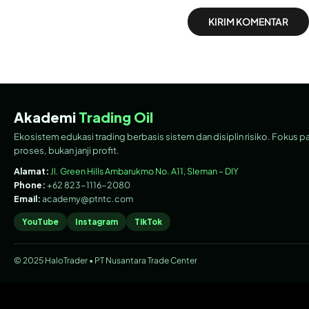
Akademi
Trading Oil
Ekosistem edukasi trading berbasis sistem dan disiplin risiko. Fokus p
proses, bukan janji profit.
Alamat:
Jl. Green Hills Ambarukmo No. A11, Sleman – DIY
Phone:
+62 823-1116-2080
Email:
academy@ptntc.com
YouTube
Instagram
TikTok
© 2025 HaloTrader • PT Nusantara Trade Center