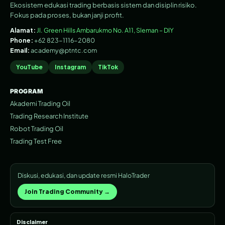
Ekosistem edukasi trading berbasis sistem dan disiplin risiko.
Fokus pada proses, bukan janji profit.
Alamat:
Jl. Green Hills Ambarukmo No. A11, Sleman – DIY
Phone:
+62 823-1116-2080
Email:
academy@ptntc.com
YouTube
Instagram
TikTok
PROGRAM
Akademi Trading Oil
Trading Research Institute
Robot Trading Oil
Trading Test Free
Diskusi, edukasi, dan update resmi HaloTrader
Join Trading Community →
Disclaimer