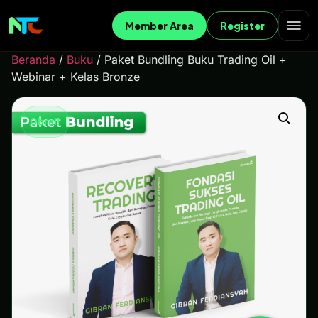
Member Area
Register
Beranda
/
Buku
/ Paket Bundling Buku Trading Oil +
Webinar + Kelas Bronze
Obral!