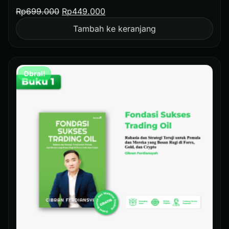
Rp
699.000
Rp
449.000
Tambah ke keranjang
Obral!