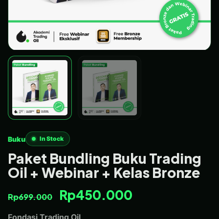
Buku
In Stock
Paket Bundling Buku Trading
Oil + Webinar + Kelas Bronze
Rp
450.000
Rp
699.000
Fondasi Trading Oil