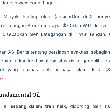
 dengan view count tinggi:
a Minyak: Posting oleh @InsiderGeo di X menyor
5%, dengan Brent mencapai $70 dan WTI di level te
r disebabkan oleh ketegangan di Timur Tengah. 
an AS: Berita tentang persiapan evakuasi sebagian
meningkatkan kekhawatiran atas risiko geopolitik 
rti yang dibahas oleh berbagai akun di X. (
5
)
undamental Oil
 ini sedang dalam tren naik
, didorong oleh ris