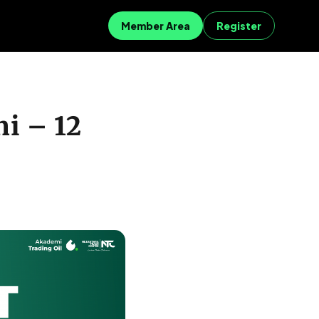
Member Area
Register
ni – 12