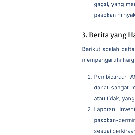
gagal, yang me
pasokan minyak
3. Berita yang 
Berikut adalah daft
mempengaruhi harga
Pembicaraan AS
dapat sangat 
atau tidak, ya
Laporan Inven
pasokan-permin
sesuai perkiraa