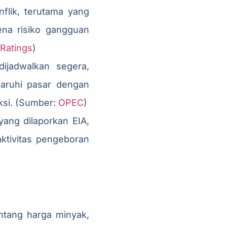
flik, terutama yang
ena risiko gangguan
 Ratings
)
ijadwalkan segera,
aruhi pasar dengan
ksi. (Sumber:
OPEC
)
ang dilaporkan EIA,
aktivitas pengeboran
entang harga minyak,