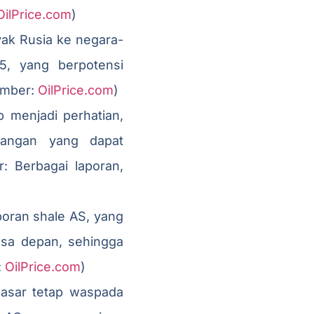
OilPrice.com
)
ak Rusia ke negara-
5, yang berpotensi
umber:
OilPrice.com
)
 menjadi perhatian,
gangan yang dapat
: Berbagai laporan,
oran shale AS, yang
asa depan, sehingga
:
OilPrice.com
)
 pasar tetap waspada