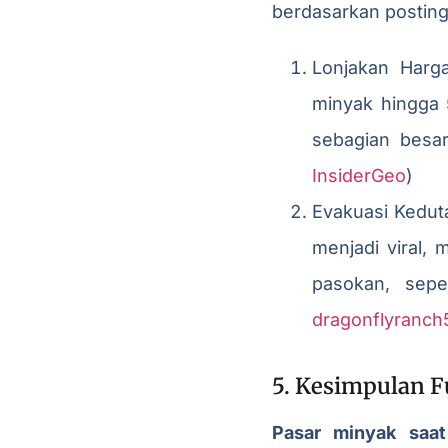
berdasarkan posting
Lonjakan Harg
minyak hingga 
sebagian besa
InsiderGeo
)
Evakuasi Keduta
menjadi viral, 
pasokan, sepe
dragonflyranch
5. Kesimpulan F
Pasar minyak saat