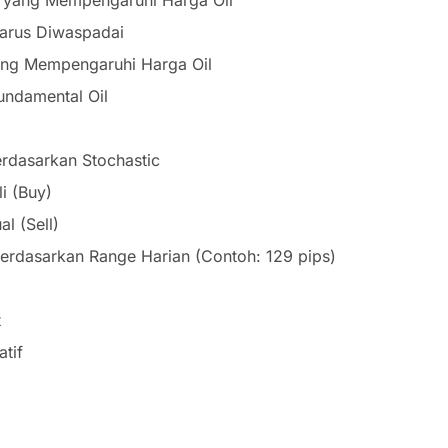
Harus Diwaspadai
 yang Mempengaruhi Harga Oil
undamental Oil
Berdasarkan Stochastic
li (Buy)
al (Sell)
 Berdasarkan Range Harian (Contoh: 129 pips)
t
tif