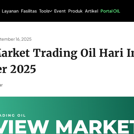
Tools
Layanan
Fasilitas
Event
Produk
Artikel
Portal OIL
tember 16, 2025
rket Trading Oil Hari In
r 2025
ar