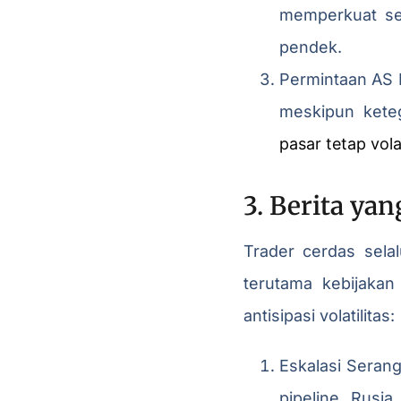
memperkuat sen
pendek.
Permintaan AS 
meskipun kete
pasar tetap vol
3. Berita ya
Trader cerdas sela
terutama kebijakan
antisipasi volatilitas:
Eskalasi Serang
pipeline Rusi