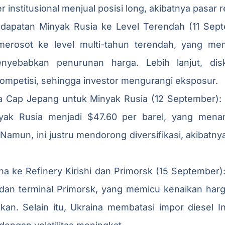
er institusional menjual posisi long, akibatnya pasa
dapatan Minyak Rusia ke Level Terendah (11 Sep
merosot ke level multi-tahun terendah, yang me
nyebabkan penurunan harga. Lebih lanjut, di
mpetisi, sehingga investor mengurangi eksposur.
a Cap Jepang untuk Minyak Rusia (12 September)
yak Rusia menjadi $47.60 per barel, yang men
Namun, ini justru mendorong diversifikasi, akibatnya 
na ke Refinery Kirishi dan Primorsk (15 September
hi dan terminal Primorsk, yang memicu kenaikan ha
an. Selain itu, Ukraina membatasi impor diesel In