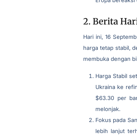
Eropa bereaksi 
2. Berita Ha
Hari ini, 16 Septem
harga tetap stabil, 
membuka dengan bias 
Harga Stabil s
Ukraina ke ref
$63.30 per bar
melonjak.
Fokus pada Sank
lebih lanjut t