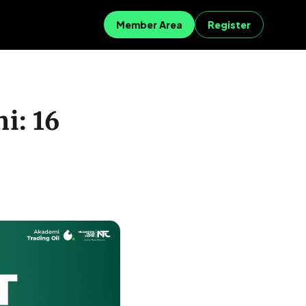
Member Area
Register
i: 16