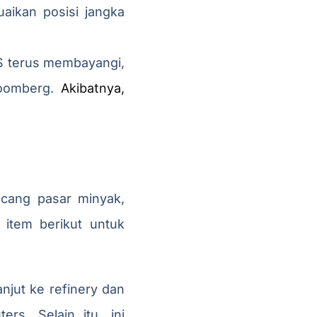
aikan posisi jangka
S terus membayangi,
oomberg.
Akibatnya,
ncang pasar minyak,
 item berikut untuk
anjut ke refinery dan
rs. Selain itu, ini