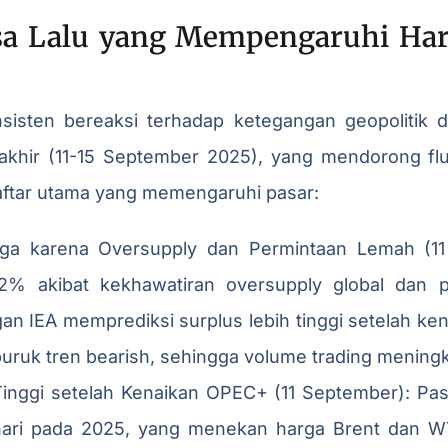
asa Lalu yang Mempengaruhi Harg
nsisten bereaksi terhadap ketegangan geopolitik 
rakhir (11-15 September 2025), yang mendorong fl
 daftar utama yang memengaruhi pasar:
ga karena Oversupply dan Permintaan Lemah (11
 2% akibat kekhawatiran oversupply global dan 
n IEA memprediksi surplus lebih tinggi setelah ke
buruk tren bearish, sehingga volume trading meningk
Tinggi setelah Kenaikan OPEC+ (11 September): Pas
 hari pada 2025, yang menekan harga Brent dan WT