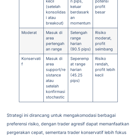
kecil
n pips,
potensi
(setelah
keluar
profit
konsolidas
berdasark
besar
i atau
an
breakout)
momentum
Moderat
Masuk di
Setengah
Risiko
area
range
moderat,
pertengah
harian
profit
an range
(90.5 pips)
seimbang
Konservati
Masuk di
Seperemp
Risiko
f
area
at range
rendah,
support/re
harian
profit lebih
sistance
(45.25
kecil
atau
pips)
setelah
konfirmasi
stochastic
Strategi ini dirancang untuk mengakomodasi berbagai
preferensi risiko, dengan trader agresif dapat memanfaatkan
pergerakan cepat, sementara trader konservatif lebih fokus