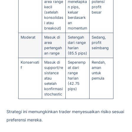
area range
menetapka
potensi
kecil
n pips,
profit
(setelah
keluar
besar
konsolidas
berdasark
i atau
an
breakout)
momentum
Moderat
Masuk di
Setengah
Sedang,
area
dari range
profit
pertengah
harian
seimbang
an range
(85.5 pips)
Konservati
Masuk di
Seperemp
Rendah,
f
support/re
at dari
aman
sistance
range
untuk
atau
harian
pemula
setelah
(42.75
konfirmasi
pips)
stochastic
Strategi ini memungkinkan trader menyesuaikan risiko sesuai
preferensi mereka.