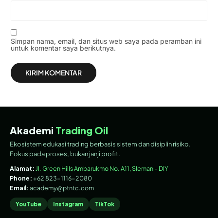
Simpan nama, email, dan situs web saya pada peramban ini
untuk komentar saya berikutnya.
Akademi
Trading Oil
Ekosistem edukasi trading berbasis sistem dan disiplin risiko.
Fokus pada proses, bukan janji profit.
Alamat:
Jl. Green Hills Ambarukmo No. A11, Sleman – DIY
Phone:
+62 823-1116-2080
Email:
academy@ptntc.com
YouTube
Instagram
TikTok