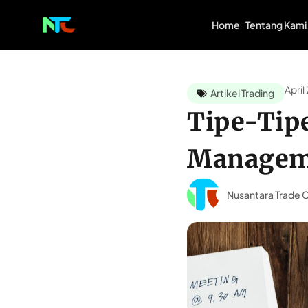
Home
Tentang Kami
April
Artikel Trading
Tipe-Tip
Managem
Nusantara Trade 