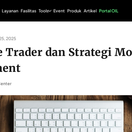
Tools
Layanan
Fasilitas
Event
Produk
Artikel
Portal OIL
 25, 2025
e Trader dan Strategi M
ent
Center