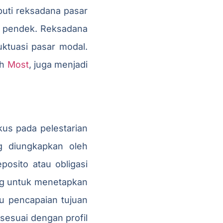
iputi reksadana pasar
ka pendek. Reksadana
luktuasi pasar modal.
eh
Most
, juga menjadi
kus pada pelestarian
ng diungkapkan oleh
posito atau obligasi
ing untuk menetapkan
u pencapaian tujuan
 sesuai dengan profil