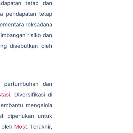
ndapatan tetap dan
a pendapatan tetap
 sementara reksadana
imbangan risiko dan
yang disebutkan oleh
a pertumbuhan dan
tasi
. Diversifikasi di
 membantu mengelola
at diperlukan untuk
n oleh
Most
. Terakhir,