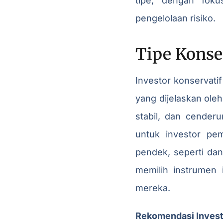
tipe, dengan fokus
pengelolaan risiko.
Tipe Konse
Investor konservatif
yang dijelaskan ole
stabil, dan cenderu
untuk investor pem
pendek, seperti da
memilih instrumen i
mereka.
Rekomendasi Invest