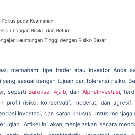
f: Fokus pada Keamanan
eseimbangan Risiko dan Return
engejar Keuntungan Tinggi dengan Risiko Besar
asi, memahami tipe trader atau investor Anda s
 yang sesuai dengan tujuan dan toleransi risiko. Be
er, seperti
Bareksa
,
Ajaib
, dan
AlphaInvestasi
, ter
 profil risiko: konservatif, moderat, dan agresif.
omendasi investasi, dan saran khusus untuk menja
kerugian. Artikel ini akan menjelaskan secara men