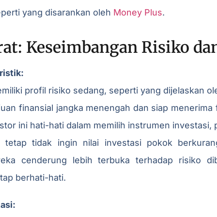
seperti yang disarankan oleh
Money Plus
.
at: Keseimbangan Risiko da
istik:
iliki profil risiko sedang, seperti yang dijelaskan o
ujuan finansial jangka menengah dan siap menerima f
estor ini hati-hati dalam memilih instrumen investasi
 tetap tidak ingin nilai investasi pokok berkuran
eka cenderung lebih terbuka terhadap risiko di
tap berhati-hati.
asi: