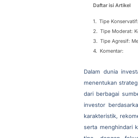
Daftar isi Artikel
Tipe Konservati
Tipe Moderat: K
Tipe Agresif: M
Komentar:
Dalam dunia invest
menentukan strategi
dari berbagai sumb
investor berdasarkan
karakteristik, rek
serta menghindari 