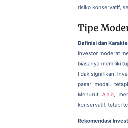
risiko konservatif, 
Tipe Moder
Definisi dan Karakter
Investor moderat mem
biasanya memiliki t
tidak signifikan. Inv
pasar modal, tetapi
Menurut
Ajaib
, mer
konservatif, tetapi te
Rekomendasi Invest