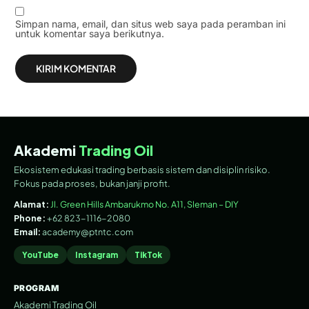
Simpan nama, email, dan situs web saya pada peramban ini
untuk komentar saya berikutnya.
Akademi
Trading Oil
Ekosistem edukasi trading berbasis sistem dan disiplin risiko.
Fokus pada proses, bukan janji profit.
Alamat:
Jl. Green Hills Ambarukmo No. A11, Sleman – DIY
Phone:
+62 823-1116-2080
Email:
academy@ptntc.com
YouTube
Instagram
TikTok
PROGRAM
Akademi Trading Oil