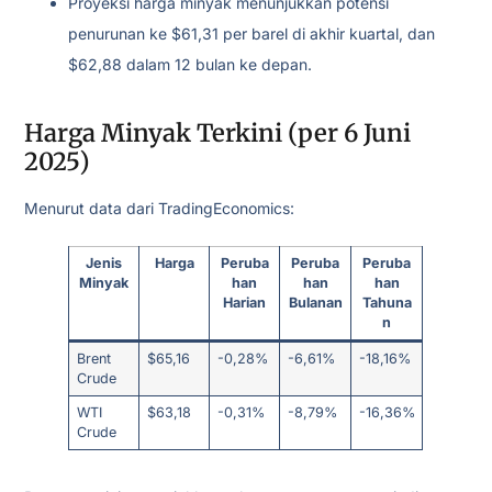
Proyeksi harga minyak menunjukkan potensi
penurunan ke $61,31 per barel di akhir kuartal, dan
$62,88 dalam 12 bulan ke depan.
Harga Minyak Terkini (per 6 Juni
2025)
Menurut data dari TradingEconomics:
Jenis
Harga
Peruba
Peruba
Peruba
Minyak
han
han
han
Harian
Bulanan
Tahuna
n
Brent
$65,16
-0,28%
-6,61%
-18,16%
Crude
WTI
$63,18
-0,31%
-8,79%
-16,36%
Crude